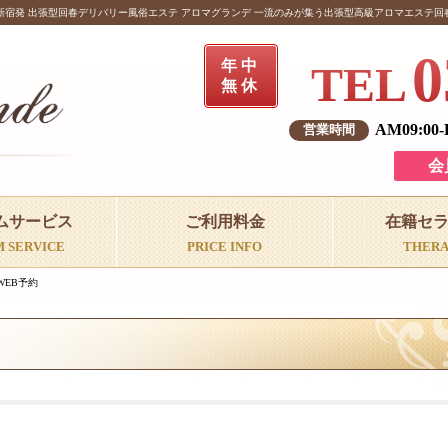
新宿発 出張型回春デリバリー風俗エステ アロマグランデ 一流のみが集う出張型高級アロマエステ回
0
年中
TEL
無休
AM09:00
会
ムサービス
ご利用料金
在籍セ
M SERVICE
PRICE INFO
THERA
WEB予約