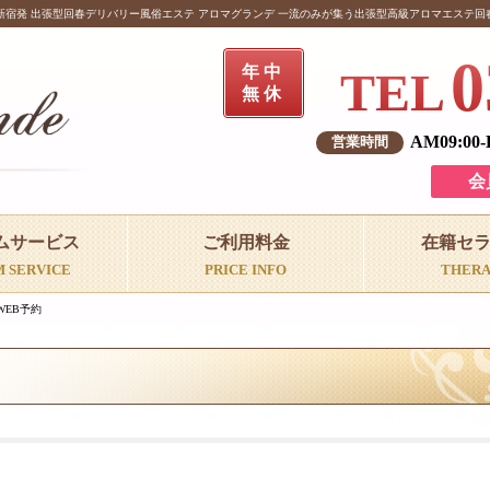
新宿発 出張型回春デリバリー風俗エステ アロマグランデ 一流のみが集う出張型高級アロマエステ回
0
年中
TEL
無休
AM09:00
会
ムサービス
ご利用料金
在籍セ
M SERVICE
PRICE INFO
THERA
WEB予約