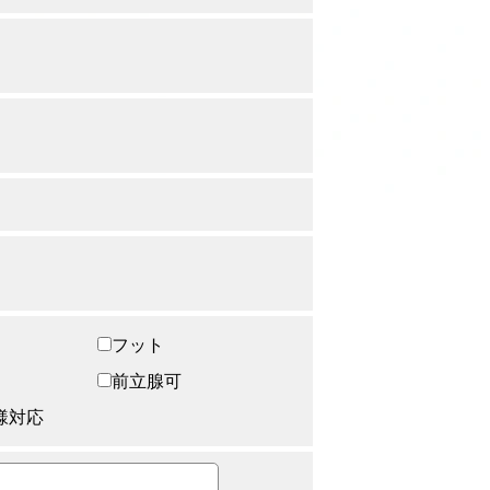
フット
前立腺可
様対応