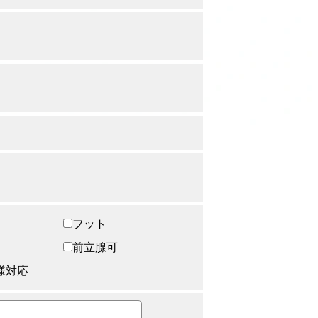
フット
前立腺可
様対応