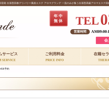
新宿発 出張型回春デリバリー風俗エステ アロマグランデ 一流のみが集う出張型高級アロマエステ回
0
年中
TEL
無休
AM09:00
会
ムサービス
ご利用料金
在籍セ
M SERVICE
PRICE INFO
THERA
WEB予約